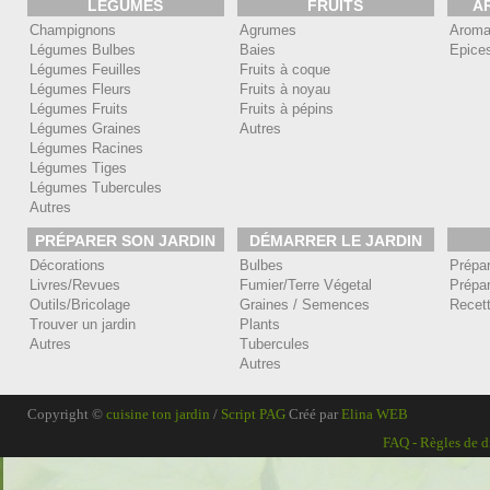
LÉGUMES
FRUITS
A
Champignons
Agrumes
Aroma
Légumes Bulbes
Baies
Epice
Légumes Feuilles
Fruits à coque
Légumes Fleurs
Fruits à noyau
Légumes Fruits
Fruits à pépins
Légumes Graines
Autres
Légumes Racines
Légumes Tiges
Légumes Tubercules
Autres
PRÉPARER SON JARDIN
DÉMARRER LE JARDIN
Décorations
Bulbes
Prépa
Livres/Revues
Fumier/Terre Végetal
Prépar
Outils/Bricolage
Graines / Semences
Recet
Trouver un jardin
Plants
Autres
Tubercules
Autres
Copyright ©
cuisine ton jardin
/
Script PAG
Créé par
Elina WEB
FAQ
-
Règles de d