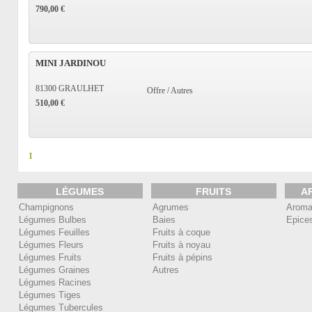
790,00 €
MINI JARDINOU
81300 GRAULHET
Offre / Autres
510,00 €
1
LÉGUMES
FRUITS
A
Champignons
Agrumes
Aroma
Légumes Bulbes
Baies
Epice
Légumes Feuilles
Fruits à coque
Légumes Fleurs
Fruits à noyau
Légumes Fruits
Fruits à pépins
Légumes Graines
Autres
Légumes Racines
Légumes Tiges
Légumes Tubercules