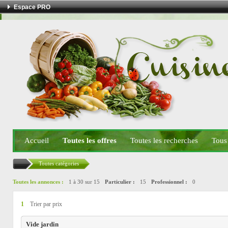
Espace PRO
Accueil
Toutes les offres
Toutes les recherches
Tous
Toutes catégories
Toutes les annonces :
1 à 30 sur 15
Particulier :
15
Professionnel :
0
1
Trier par prix
Vide jardin