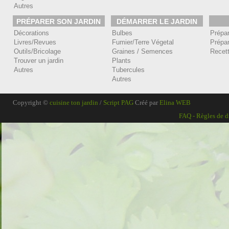
Autres
PRÉPARER SON JARDIN
DÉMARRER LE JARDIN
Décorations
Bulbes
Prépa
Livres/Revues
Fumier/Terre Végetal
Prépar
Outils/Bricolage
Graines / Semences
Recet
Trouver un jardin
Plants
Autres
Tubercules
Autres
Copyright ©
cuisine ton jardin
/
Script PAG
Créé par
Elina WEB
FAQ
-
Règles de d