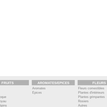
FRUITS
AROMATES/EPICES
FLEURS
Aromates
Fleurs comestibles
Epices
Plantes d'intérieurs
coque
Plantes grimpantes
noyau
Rosiers
pépins
Autres