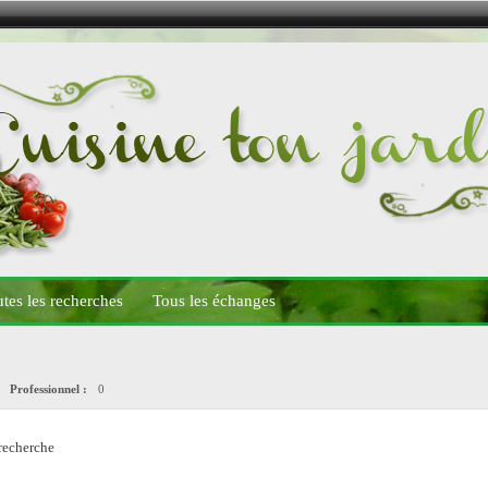
tes les recherches
Tous les échanges
0
Professionnel :
0
recherche