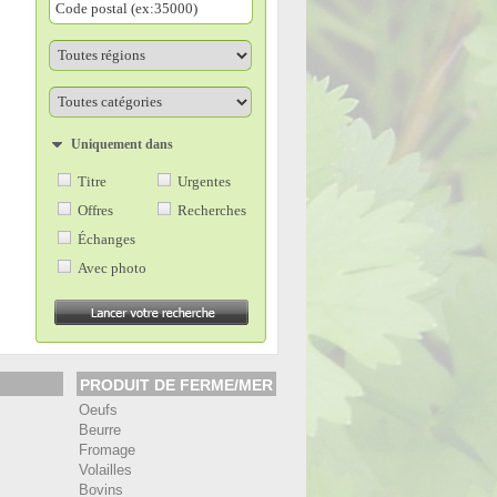
Uniquement dans
Titre
Urgentes
Offres
Recherches
Échanges
Avec photo
PRODUIT DE FERME/MER
Oeufs
Beurre
Fromage
Volailles
Bovins